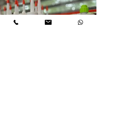
© 2024 by Ferramenta Racca s.n.c. di
Racca Alessandro e Federico - P.I:
09975980013
- Farmed by
webidoo
-
Privacy Policy
-
Cookie Policy
Le tue preferenze
relative alla privacy